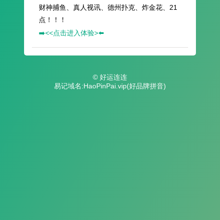
财神捕鱼、真人视讯、德州扑克、炸金花、21
点！！！
➡️<<点击进入体验>⬅️
© 好运连连
易记域名:HaoPinPai.vip(好品牌拼音)